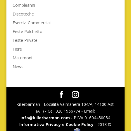
Compleanni
Discoteche
Esercizi Commerciali
Feste Palchetto
Feste Private
Fiere
Matrimoni
News
Killerbarman - Località Valmanera 104/A, 14100 Asti
(AT) - Cel. 320 1956774 - Email:
info@killerbarman.com
- P.IVA 01604450054
Informativa Privacy e Cookie Policy
- 2018 ©